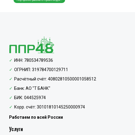
Портфолио рабочего проекта фун...
Как м
ИНН: 780534789536
ОГРНИП: 319784700129711
Расчётный счёт: 40802810500001058512
Банк: АО "Т БАНК"
БИК: 044525974
Корр. счёт: 30101810145250000974
Работаем по всей России
Услуги