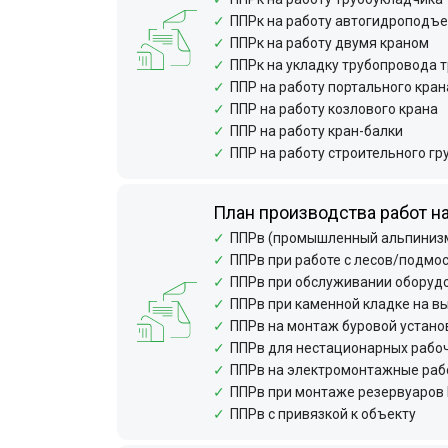
ППРк на работу автогидроподъ
ППРк на работу двумя краном
ППРк на укладку трубопровода 
ППР на работу портального кран
ППР на работу козлового крана
ППР на работу кран-балки
ППР на работу строительного г
План производства работ н
ППРв (промышленный альпиниз
ППРв при работе с лесов/подмо
ППРв при обслуживании оборуд
ППРв при каменной кладке на в
ППРв на монтаж буровой устано
ППРв для нестационарных рабоч
ППРв на электромонтажные раб
ППРв при монтаже резервуаров 
ППРв с привязкой к объекту