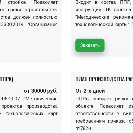
й стройке. Позволяет
Входит в состав ППР,
ть сроки строительства,
инструкции. ТК должна
остав должен полностью
"Методические рекоме
3330.2019 "Организация
технологической карты".
Заказать
ППРК)
ПЛАН ПРОИЗВОДСТВА РАБ
от 30000 руб.
От 2-х дней
06-2007 "Методические
ППРв снижает риски в
проектов производства
объекте. Позволяет и
 технологических карт
ответственности в ви
требованиям приказа о
№782н.