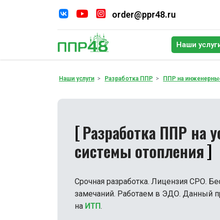
order@ppr48.ru
Наши услуг
По
Наши услуги
Разработка ППР
ППР на инженерны
Разработка ППР на у
системы отопления
Срочная разработка. Лицензия СРО. Бе
замечаний. Работаем в ЭДО. Данный п
на
ИТП
.