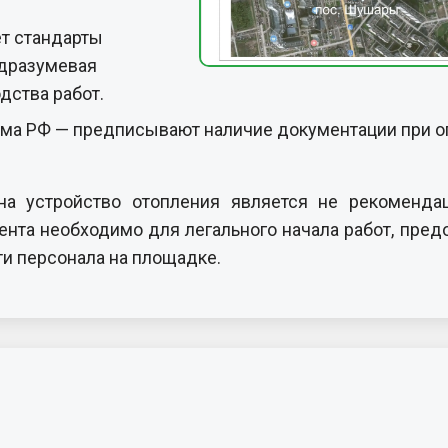
ет стандарты
одразумевая
дства работ.
а РФ — предписывают наличие документации при огн
на устройство отопления является не рекоменда
ента необходимо для легального начала работ, пре
ти персонала на площадке.