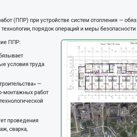
работ (ППР) при устройстве систем отопления — об
технологии, порядок операций и меры безопасности 
ие ППР:
обязывает
ые условия труда
троительства» —
о-монтажных работ
технологической
ует проведения
ж, сварка,