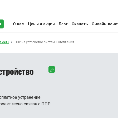
и
О нас
Цены и акции
Блог
Скачать
Онлайн-конс
иск
е сети
ППР на устройство системы отопления
стройство
сплатное устранение
роект тесно связан с ППР