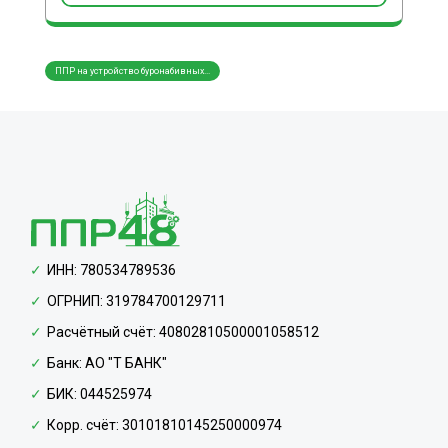
ППР на устройство буронабивных...
Создание схем складирования ма...
Разра
ИНН: 780534789536
ОГРНИП: 319784700129711
Расчётный счёт: 40802810500001058512
Банк: АО "Т БАНК"
БИК: 044525974
Корр. счёт: 30101810145250000974