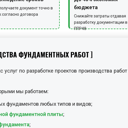
ДСТВА ФУНДАМЕНТНЫХ РАБОТ
 услуг по разработке проектов производства работ
торыми мы работаем:
ых фундаментов любых типов и видов;
тной фундаментной плиты
;
 фундамента
;
о фундамента
;
ндаментов
;
 ростверков
;
амента
из ЖБИ изделий;