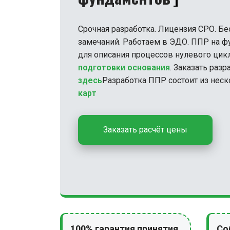
здесь
Разработка ППР состоит из нес
карт
Заказать расчёт цены
100% гарантия принятия
Со
Доведём ваш проект до
Вы 
полного согласования
сро