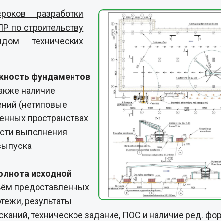
ожность фундаментов
также наличие
ений (нетиповые
ченных пространствах
кости выполнения
выпуска
олнота исходной
ём предоставленных
тежи, результаты
каний, техническое задание, ПОС и наличие ред. фо
твие или недостаточная комплектность исходной до
ях и корректировках, что влияет на формирование ц
аний и ограничений
Работа в стеснённых условиях, 
промышленной и экологической безопасности требу