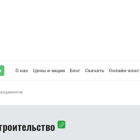
и
О нас
Цены и акции
Блог
Скачать
Онлайн-конс
иск
 фундаментов
троительство
сплатное устранение
фундаменты предназначен
ла, выполняемых после
работку ППР
можно