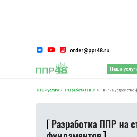
order@ppr48.ru
Наши услуг
По
Наши услуги
Разработка ППР
ППР на устройство
Разработка ППР на с
фундаментов
Срочная разработка. Лицензия СРО. Бе
замечаний. Работаем в ЭДО. ППР на 
для описания процессов нулевого цик
подготовки основания
. Заказать раз