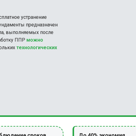
кольких
технологических
блюдение сроков
До 40% экономия
бюджета
получаете документ точно в
к согласно договора
Снижайте затраты отдавая
разработку документации в
ППР48