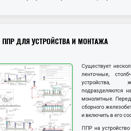
 ППР ДЛЯ УСТРОЙСТВА И МОНТАЖА
Существует нескол
ленточные, стол
устройства, ж
подразделяются н
монолитные. Перед
сборного железобе
и включить в его со
ППР на устройство
из нескольких осно
Карта на землян
ТК на гидроизол
Карта на монол