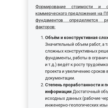
Объём и конструктивная сл
Значительный объем работ, а 
сложных конструктивных реш
фундаменты, работы в ограни
и т.д.) ведёт к росту трудоём
проекта и увеличению сроков 
документации.
Степень проработанности и п
информации
Достаточный объ
исходных данных (рабочие чер
инженерно-геологических изыс
сроки подготовки ППР. Отсутс
в дополнительных согласовани
документации.
Наличие специальных требов
или с особыми требованиями 