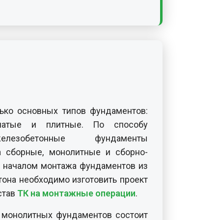
ько основных типов фундаментов:
бчатые и плитные. По способу
елезобетонные фундаменты
а сборные, монолитные и сборно-
 началом монтажа фундаментов из
тона необходимо изготовить проект
став
ТК на монтажные операции
.
 монолитных фундаментов состоит
вных технологических карт:
ые работы
;
яцию
;
итные работы
;