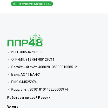
ППР на устройство буронабивных...
Создание схем складирования ма...
Разра
ИНН: 780534789536
ОГРНИП: 319784700129711
Расчётный счёт: 40802810500001058512
Банк: АО "Т БАНК"
БИК: 044525974
Корр. счёт: 30101810145250000974
Работаем по всей России
Услуги