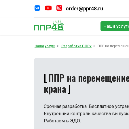
order@ppr48.ru
Наши услуг
По
Наши услуги
Разработка ППРк
ППР на перемещен
ППР на перемещение
крана
Срочная разработка. Бесплатное устра
Внутренний контроль качества выпус
Работаем в ЭДО.