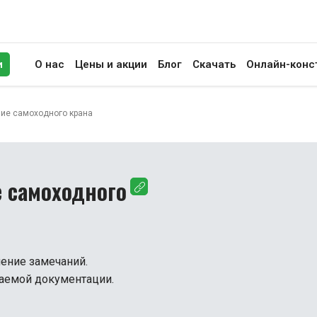
и
О нас
Цены и акции
Блог
Скачать
Онлайн-конс
иск
ие самоходного крана
 самоходного
нение замечаний.
каемой документации.