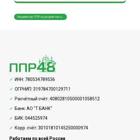
Разработка ППР на устройство л...
Разработка ППР на монтаж и дем...
ППР н
ИНН: 780534789536
ОГРНИП: 319784700129711
Расчётный счёт: 40802810500001058512
Банк: АО "Т БАНК"
БИК: 044525974
Корр. счёт: 30101810145250000974
Работаем по всей России