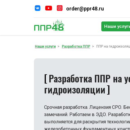
order@ppr48.ru
Наши услуг
По
Наши услуги
Разработка ППР
ППР на гидроизоля
Разработка ППР на у
гидроизоляции
Срочная разработка. Лицензия СРО. Бе
замечаний. Работаем в ЭДО. Разработ
выполняется для раскрытия технологи
железобетонных фундаментных констр