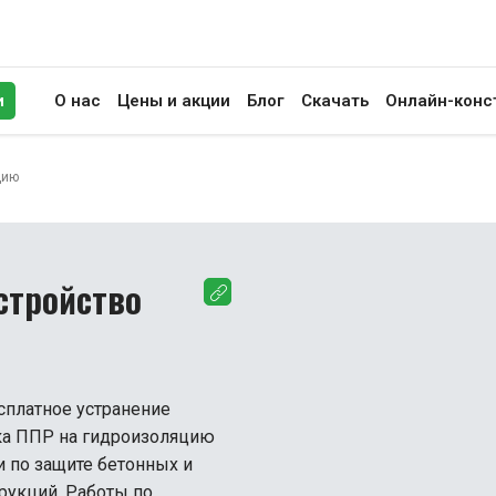
и
О нас
Цены и акции
Блог
Скачать
Онлайн-конс
иск
цию
стройство
сплатное устранение
ка ППР на гидроизоляцию
и по защите бетонных и
укций. Работы по