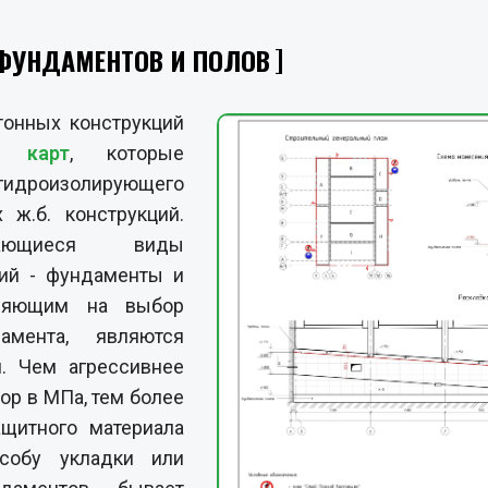
ФУНДАМЕНТОВ И ПОЛОВ
онных конструкций
х карт
, которые
идроизолирующего
ж.б. конструкций.
ающиеся виды
ций - фундаменты и
лияющим на выбор
мента, являются
я. Чем агрессивнее
ор в МПа, тем более
щитного материала
собу укладки или