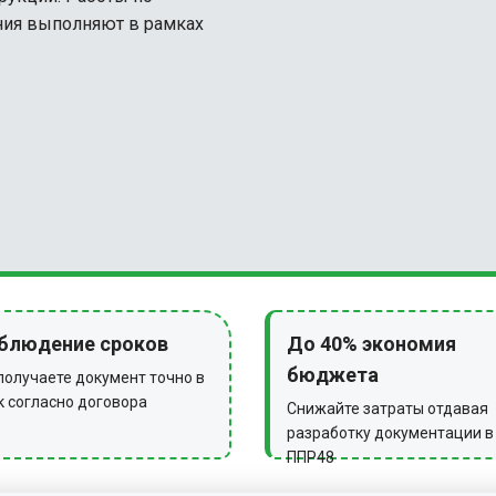
ния выполняют в рамках
блюдение сроков
До 40% экономия
бюджета
получаете документ точно в
к согласно договора
Снижайте затраты отдавая
разработку документации в
ППР48