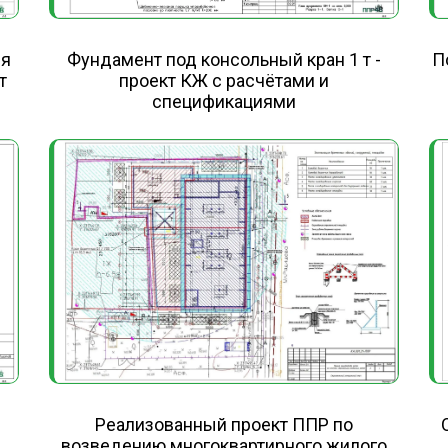
Фундамент под консольный кран 1 т -
ля
П
проект КЖ с расчётами и
т
спецификациями
Реализованный проект ППР по
возведению многоквартирного жилого