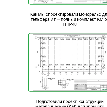
Как мы спроектировали монорельс д
тельфера 3 т — полный комплект КМ о
ППР48
Подготовили проект: конструкции
металлические (КМ) для арочного