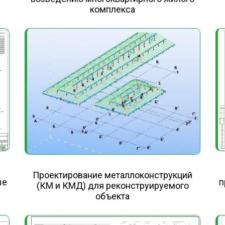
комплекса
Проектирование металлоконструкций
ые
п
(КМ и КМД) для реконструируемого
объекта