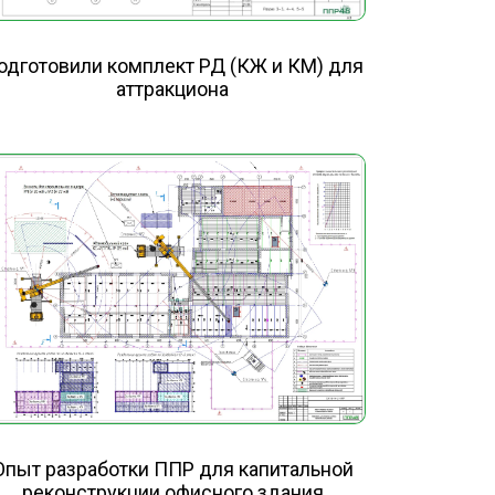
одготовили комплект РД (КЖ и КМ) для
аттракциона
Опыт разработки ППР для капитальной
реконструкции офисного здания