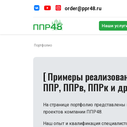
order@ppr48.ru
Наши услуг
По
Портфолио
Примеры реализова
ППР, ППРв, ППРк и др
На странице портфолио представлены
проектов компании ППР48.
Наш опыт и квалификация специалист