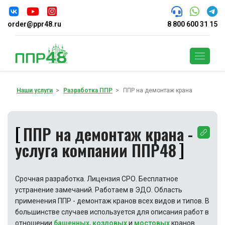
order@ppr48.ru
8 800 600 31 15
Поиск
Наши услуги
Разработка ППР
ППР на демонтаж крана
ППР на демонтаж крана -
услуга компании ППР48
Срочная разработка. Лицензия СРО. Бесплатное
устранение замечаний. Работаем в ЭДО. Область
применения ППР - демонтаж кранов всех видов и типов. В
большинстве случаев используется для описания работ в
отношении
башенных
,
козловых
и
мостовых
кранов.