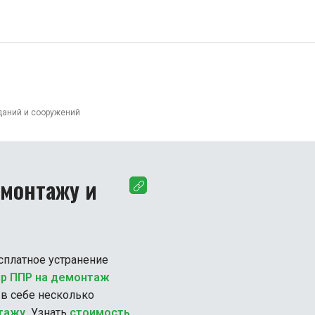
и
О нас
Цены и акции
Блог
Скачать
Онлайн-конс
иск
даний и сооружений
емонтажу и
сплатное устранение
яр
ППР на демонтаж
в себе несколько
тажу.
Узнать
стоимость