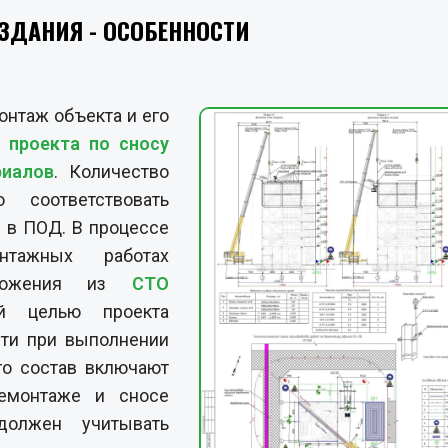
ЗДАНИЯ - ОСОБЕННОСТИ
онтаж объекта и его
е
проекта по сносу
риалов
. Количество
 соответствовать
 в ПОД. В процессе
тажных работах
оложения из
СТО
й целью проекта
сти при выполнении
го состав включают
емонтаже и сносе
должен учитывать