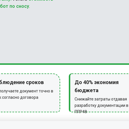
бот по сносу
.
блюдение сроков
До 40% экономия
бюджета
получаете документ точно в
к согласно договора
Снижайте затраты отдавая
разработку документации в
ППР48