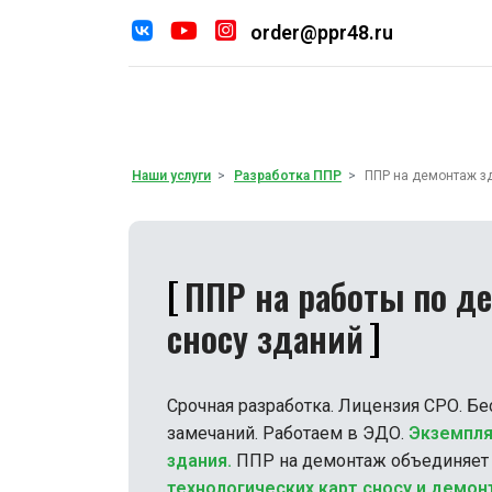
order@ppr48.ru
Наши услуг
По
Наши услуги
Разработка ППР
ППР на демонтаж з
ППР на работы по д
сносу зданий
Срочная разработка. Лицензия СРО. Бе
замечаний. Работаем в ЭДО.
Экземпл
здания.
ППР на демонтаж объединяет 
технологических карт сносу и демон