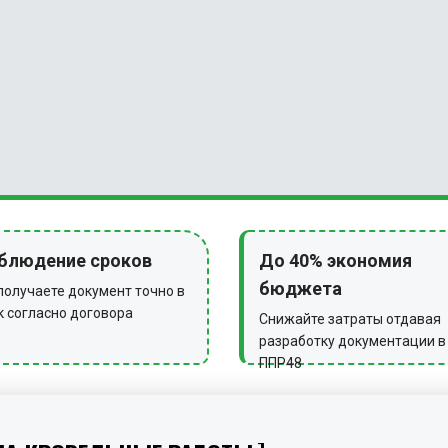
блюдение сроков
До 40% экономия
бюджета
получаете документ точно в
к согласно договора
Снижайте затраты отдавая
разработку документации в
ППР48