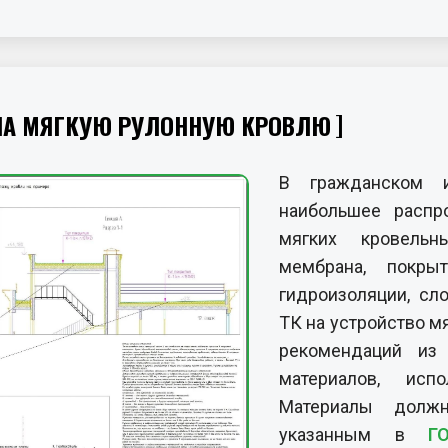
 НА МЯГКУЮ РУЛОННУЮ КРОВЛЮ
В гражданском и
наибольшее распр
мягких кровельн
мембрана, покры
гидроизоляции, сл
ТК на устройство м
рекомендаций и
материалов, исп
Материалы должн
указанным в
Г