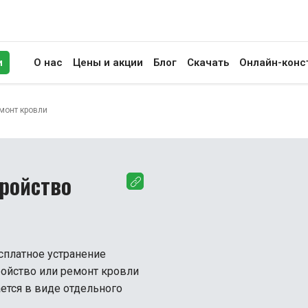
и
О нас
Цены и акции
Блог
Скачать
Онлайн-конс
иск
емонт кровли
тройство
сплатное устранение
ройство или ремонт кровли
ется в виде отдельного