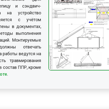
репицу и сэндвич-
та на устройство
няется с учётом
лены в документах,
етоды выполнения
аций. Монтируемые
олжны отвечать
да работы ведутся на
сть травмирования
 в состав ППР, кроме
оте
.