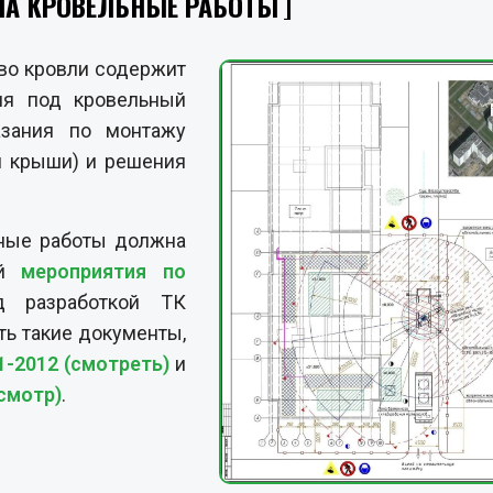
НА КРОВЕЛЬНЫЕ РАБОТЫ
тво кровли содержит
ия под кровельный
азания по монтажу
й крыши) и решения
ьные работы должна
ий
мероприятия по
д разработкой ТК
ть такие документы,
-2012 (смотреть)
и
смотр)
.