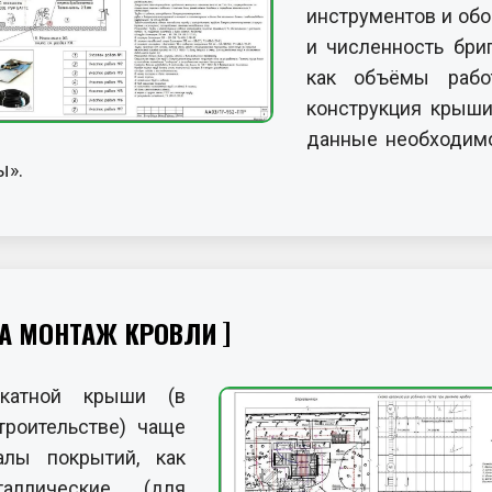
инструментов и обо
и численность бри
как объёмы рабо
конструкция крыши
данные необходимо
ы».
НА МОНТАЖ КРОВЛИ
скатной крыши (в
роительстве) чаще
алы покрытий, как
аллические (для