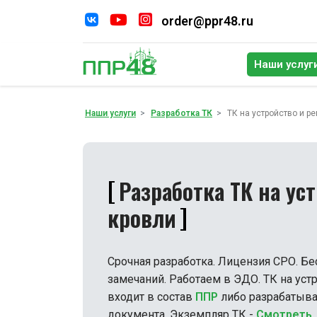
order@ppr48.ru
Наши услуг
По
Наши услуги
Разработка ТК
ТК на устройство и р
Разработка ТК на ус
кровли
Срочная разработка. Лицензия СРО. Бе
замечаний. Работаем в ЭДО. ТК на уст
входит в состав
ППР
либо разрабатыва
документа. Экземпляр ТК -
Смотреть