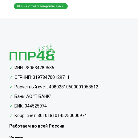
ППР на устройство буронабивных...
Создание схем складирования ма...
Разра
ИНН: 780534789536
ОГРНИП: 319784700129711
Расчётный счёт: 40802810500001058512
Банк: АО "Т БАНК"
БИК: 044525974
Корр. счёт: 30101810145250000974
Работаем по всей России
Услуги