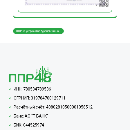
ППР на устройство буронабивных...
Создание схем складирования ма...
Разра
ИНН: 780534789536
ОГРНИП: 319784700129711
Расчётный счёт: 40802810500001058512
Банк: АО "Т БАНК"
БИК: 044525974