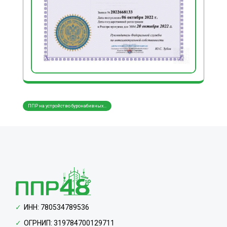
ППР на устройство буронабивных...
Создание схем складирования ма...
Разра
ИНН: 780534789536
ОГРНИП: 319784700129711