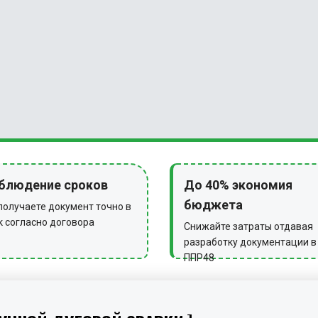
блюдение сроков
До 40% экономия
бюджета
получаете документ точно в
к согласно договора
Снижайте затраты отдавая
разработку документации в
ППР48