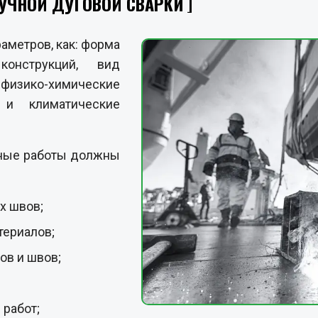
РУЧНОЙ ДУГОВОЙ СВАРКИ
раметров, как: форма
онструкций, вид
изико-химические
 и климатические
чные работы должны
х швов;
териалов;
ов и швов;
работ;