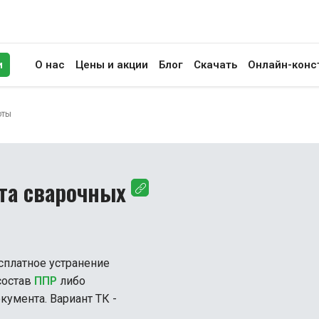
и
О нас
Цены и акции
Блог
Скачать
Онлайн-конс
иск
оты
рта сварочных
сплатное устранение
состав
ППР
либо
кумента. Вариант ТК -