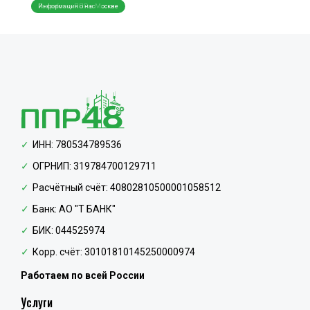
Разработка ППР в Москве
Разра
ИНН: 780534789536
ОГРНИП: 319784700129711
Расчётный счёт: 40802810500001058512
Банк: АО "Т БАНК"
БИК: 044525974
Корр. счёт: 30101810145250000974
Работаем по всей России
Услуги