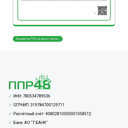
Разработка ППР на ремонт мягко...
Разработка ППР на устройство л...
Разра
ИНН: 780534789536
ОГРНИП: 319784700129711
Расчётный счёт: 40802810500001058512
Банк: АО "Т БАНК"