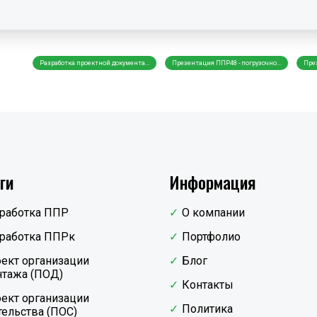
Разработка проектной документа...
Презентация ППР48 - погрузочно...
През
ги
Информация
работка ППР
О компании
работка ППРк
Портфолио
ект организации
Блог
тажа (ПОД)
Контакты
ект организации
Политика
тельства (ПОС)