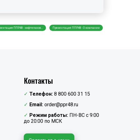
ентация ППР48 - нефтегазов...
Презентация ППР48 - О компании
Разработка ППР в Но
Контакты
Телефон:
8 800 600 31 15
Email:
order@ppr48.ru
Режим работы:
ПН-ВС с 9:00
до 20:00 по МСК