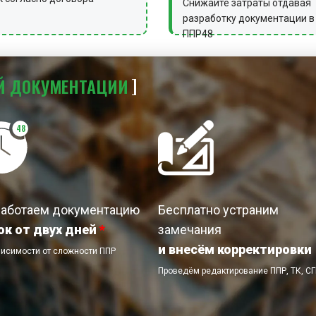
Снижайте затраты отдавая
разработку документации в
ППР48
Й
ДОКУМЕНТАЦИИ
48
работаем документацию
Бесплатно устраним
ок от двух дней
*
замечания
и внесём корректировки
висимости от сложности ППР
Проведём редактирование ППР, ТК, С