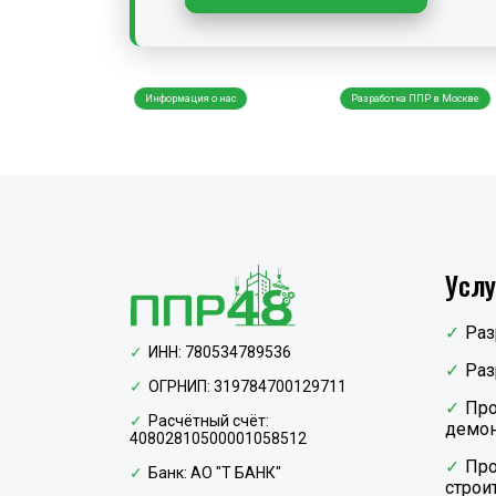
ПР48 оказывает
Информация о нас
Разработка ППР в Москве
Услу
Раз
ИНН: 780534789536
Раз
ОГРНИП: 319784700129711
Про
Расчётный счёт:
демон
40802810500001058512
Про
Банк: АО "Т БАНК"
строи