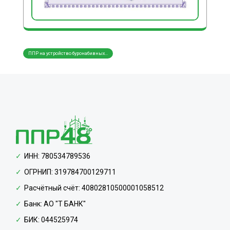
Создание схем складирования ма...
Разра
ИНН: 780534789536
ОГРНИП: 319784700129711
Расчётный счёт: 40802810500001058512
Банк: АО "Т БАНК"
БИК: 044525974