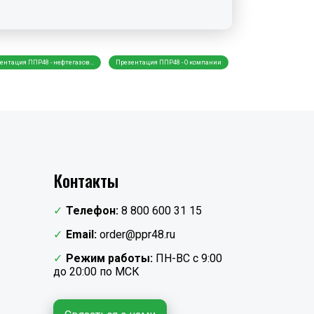
ентация ППР48 - нефтегазов...
Презентация ППР48 - О компании
Разработка ППР в Но
Контакты
Телефон:
8 800 600 31 15
Email:
order@ppr48.ru
Режим работы:
ПН-ВС с 9:00
до 20:00 по МСК