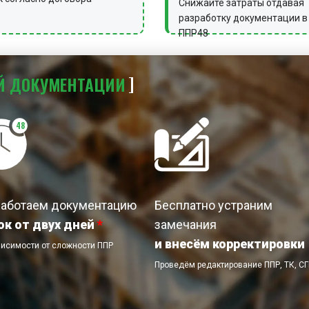
Снижайте затраты отдавая
разработку документации в
ППР48
Й
ДОКУМЕНТАЦИИ
48
работаем документацию
Бесплатно устраним
ок от двух дней
*
замечания
и внесём корректировки
висимости от сложности ППР
Проведём редактирование ППР, ТК, С