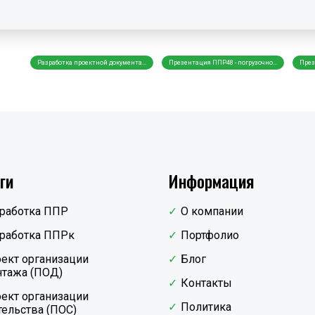
Разработка проектной документа...
Презентация ППР48 - погрузочно...
През
ги
Информация
работка ППР
О компании
работка ППРк
Портфолио
ект организации
Блог
тажа (ПОД)
Контакты
ект организации
Политика
тельства (ПОС)