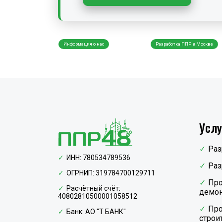
ПР48 оказывает
Информация о нас
Разработка ППР в Москве
Услу
Раз
ИНН: 780534789536
Раз
ОГРНИП: 319784700129711
Про
Расчётный счёт:
демон
40802810500001058512
Про
Банк: АО "Т БАНК"
строи