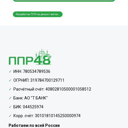
Разработка ППР на ремонт мягко...
ППР на сборку и устройство шты...
Разра
ИНН: 780534789536
ОГРНИП: 319784700129711
Расчётный счёт: 40802810500001058512
Банк: АО "Т БАНК"
БИК: 044525974
Корр. счёт: 30101810145250000974
Работаем по всей России