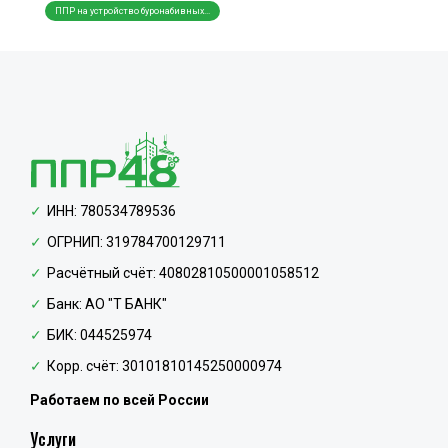
ППР на устройство буронабивных...
Создание схем складирования ма...
Разра
ИНН: 780534789536
ОГРНИП: 319784700129711
Расчётный счёт: 40802810500001058512
Банк: АО "Т БАНК"
БИК: 044525974
Корр. счёт: 30101810145250000974
Работаем по всей России
Услуги