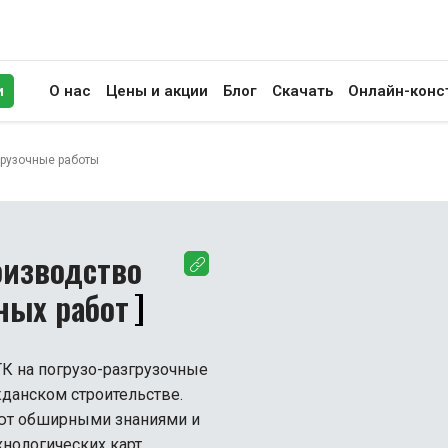
и
О нас
Цены и акции
Блог
Скачать
Онлайн-конс
иск
грузочные работы
оизводство
ных работ
К на погрузо-разгрузочные
данском строительстве.
ют обширными знаниями и
хнологических карт