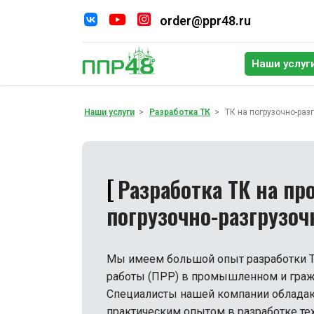
order@ppr48.ru
Наши услуг
По
Наши услуги
Разработка ТК
ТК на погрузочно-раз
Разработка ТК на пр
погрузочно-разгрузоч
Мы имеем большой опыт разработки Т
работы (ПРР) в промышленном и граж
Специалисты нашей компании облада
практическим опытом в разработке те