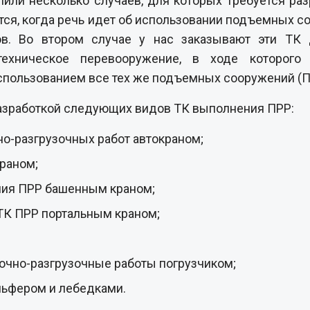
ли несколько случаев, для которых требуется разр
ся, когда речь идет об использовании подъемных со
ов. Во втором случае у нас заказывают эти ТК 
техническое перевооружение, в ходе которого
пользованием все тех же подъемных сооружений (П
разработкой следующих видов ТК выполнения ПРР:
но-разгрузочных работ автокраном;
раном;
ния ПРР башенным краном;
 ТК ПРР портальным краном;
зочно-разгрузочные работы погрузчиком;
льфером и лебедками.