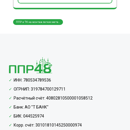
ППР и ТК на монтаж легких мета...
ППР и
ИНН: 780534789536
ОГРНИП: 319784700129711
Расчётный счёт: 40802810500001058512
Банк: АО "Т БАНК"
БИК: 044525974
Корр. счёт: 30101810145250000974