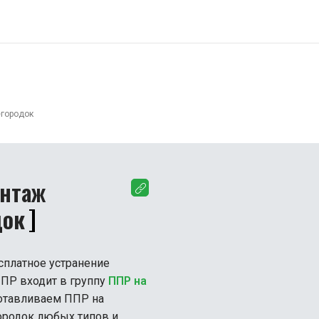
и
О нас
Цены и акции
Блог
Скачать
Онлайн-конс
иск
егородок
онтаж
док
сплатное устранение
ПР входит в группу
ППР на
готавливаем ППР на
ородок любых типов и