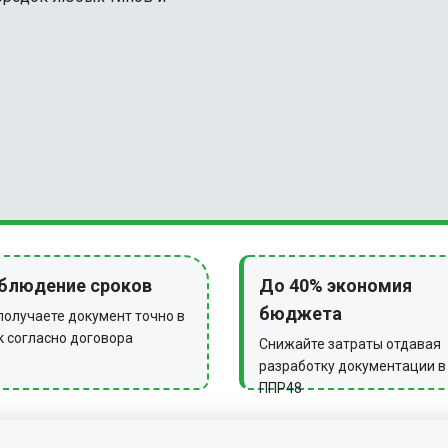
блюдение сроков
До 40% экономия
бюджета
получаете документ точно в
к согласно договора
Снижайте затраты отдавая
разработку документации в
ППР48