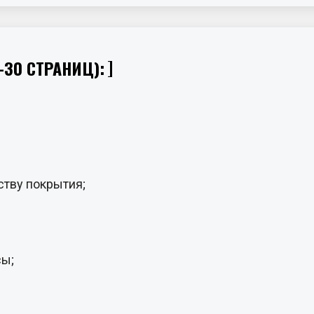
-30 СТРАНИЦ):
ству покрытия;
сы;