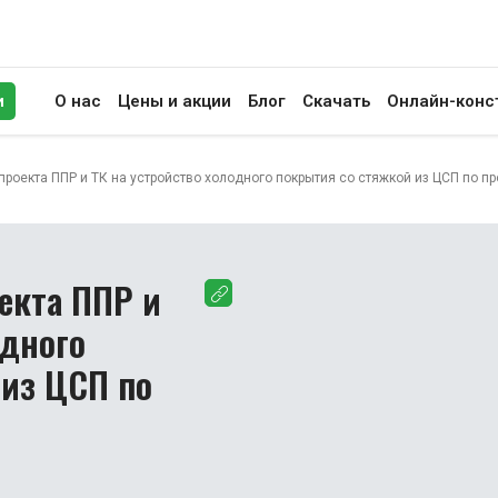
и
О нас
Цены и акции
Блог
Скачать
Онлайн-конс
иск
проекта ППР и ТК на устройство холодного покрытия со стяжкой из ЦСП по п
екта ППР и
одного
 из ЦСП по