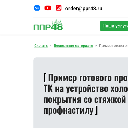
order@ppr48.ru
Наши услуг
По
Скачать
Бесплатные материалы
Пример готового 
Пример готового про
ТК на устройство хол
покрытия со стяжкой
профнастилу