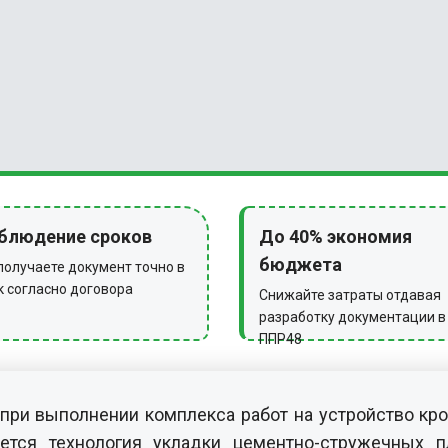
блюдение сроков
До 40% экономия
бюджета
получаете документ точно в
к согласно договора
Снижайте затраты отдавая
разработку документации в
ППР48
 при выполнении комплекса работ на устройство кр
ется технология укладки цементно-стружечных п