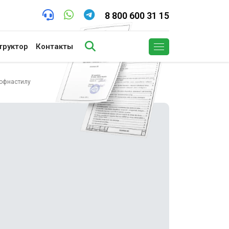
8 800 600 31 15
труктор
Контакты
рофнастилу