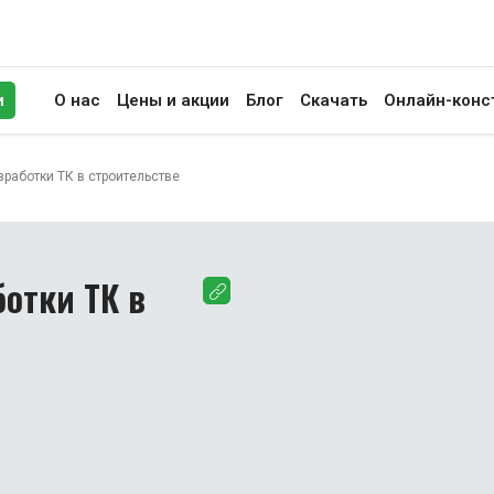
и
О нас
Цены и акции
Блог
Скачать
Онлайн-конс
иск
зработки ТК в строительстве
ботки ТК в