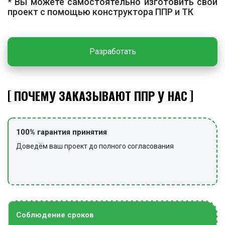
* Вы можете самостоятельно изготовить свой
для возможности отключения теплообменника при
проект с помощью конструктора ППР и ТК
обслуживании. Все резьбовые и фланцевые
соединения герметизируют в соответствии с
проектом.
Разработать
Гидравлические испытания
После завершения монтажа выполняют
гидравлические испытания теплообменника и
ПОЧЕМУ ЗАКАЗЫВАЮТ ППР У НАС
обвязывающих трубопроводов давлением,
предусмотренным проектом. Испытания проводят с
составлением акта и проверкой герметичности всех
100% гарантия принятия
соединений.
Доведём ваш проект до полного согласования
ЗАКЛЮЧИТЕЛЬНЫЕ РАБОТЫ
По завершении работ место очищают от
строительного мусора и грязи, убирают
технологическое оборудование, оснастку и
Соблюдение сроков
инструменты, при необходимости снимают сигнальное