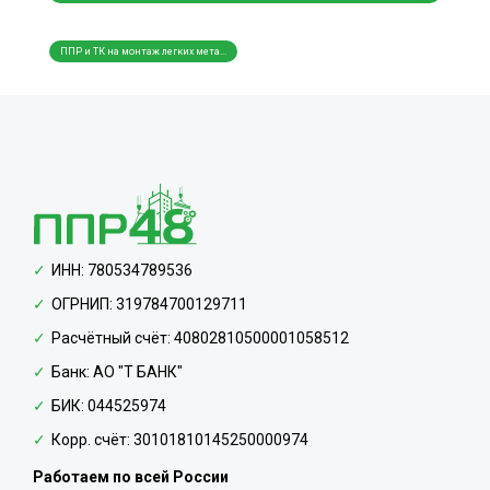
ППР и ТК на монтаж легких мета...
ППР и
ИНН: 780534789536
ОГРНИП: 319784700129711
Расчётный счёт: 40802810500001058512
Банк: АО "Т БАНК"
БИК: 044525974
Корр. счёт: 30101810145250000974
Работаем по всей России