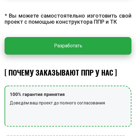
укрупнительную сборку. Строповку конструкций
пролётом до 18 м производят в двух точках, свыше 18
* Вы можете самостоятельно изготовить свой
м — в четырёх. Арочные конструкции устанавливают в
проект с помощью конструктора ППР и ТК
проектное положение с выверкой по геодезическим
приборам, затем выполняют раскрепление и
антикоррозийную обработку.
Разработать
ЗАКЛЮЧИТЕЛЬНЫЕ РАБОТЫ
По завершении работ проводят уборку территории от
ПОЧЕМУ ЗАКАЗЫВАЮТ ППР У НАС
мусора, возвращают инструменты и технические
средства в места хранения, снимают сигнальные
ограждения и предупредительные знаки.
100% гарантия принятия
Доведём ваш проект до полного согласования