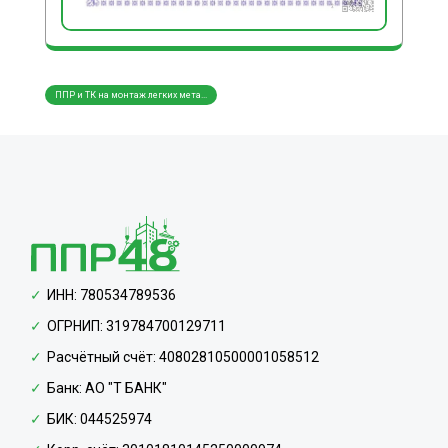
ППР и ТК на монтаж легких мета...
ППР и ТК на монтаж трубопровод...
ППР и
ИНН: 780534789536
ОГРНИП: 319784700129711
Расчётный счёт: 40802810500001058512
Банк: АО "Т БАНК"
БИК: 044525974