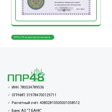
ППР и ТК на монтаж легких мета...
ППР и ТК на монтаж трубопровод...
ППР и
ИНН: 780534789536
ОГРНИП: 319784700129711
Расчётный счёт: 40802810500001058512
Банк: АО "Т БАНК"