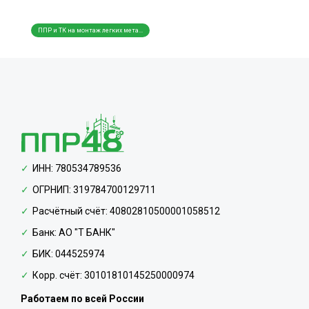
ППР и ТК на монтаж легких мета...
ППР и
ИНН: 780534789536
ОГРНИП: 319784700129711
Расчётный счёт: 40802810500001058512
Банк: АО "Т БАНК"
БИК: 044525974
Корр. счёт: 30101810145250000974
Работаем по всей России