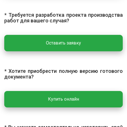
складируются в штабелях в горизонтальном
положении, в три-четыре ряда, с прокладками,
расположенными строго по вертикали. Крепежные
* Требуется разработка проекта производства
работ для вашего случая?
изделия хранят в заводской упаковке в закрытом
помещении. Сварочные материалы хранят в сухих
отапливаемых помещениях с температурой не ниже
+15°С и влажностью не более 50%.
Оставить заявку
ГЕОДЕЗИЧЕСКАЯ РАЗБИВКА
Разбивочные работы выполняют с созданием сети
* Хотите приобрести полную версию готового
закреплённых геодезических пунктов. Приборы перед
документа?
началом работ поверяют, рабочие чертежи проверяют
на взаимную увязку размеров и отметок. Пункты
разбивочной основы закрепляют постоянными и
временными знаками.
Купить онлайн
ОСНОВНЫЕ РАБОТЫ
Технологический процесс включает при