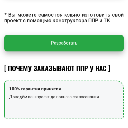
заполнения межщебёночного пространства. Для
большей прочности производят увлажнение
* Вы можете самостоятельно изготовить свой
проект с помощью конструктора ППР и ТК
цементно-песчаного слоя.
ЗАКЛЮЧИТЕЛЬНЫЕ РАБОТЫ
Разработать
По завершении работ проводят уборку территории от
мусора, возвращают использованные технические
средства и инструменты в места хранения, снимают
сигнальные ограждения и предупредительные знаки.
ПОЧЕМУ ЗАКАЗЫВАЮТ ППР У НАС
100% гарантия принятия
Доведём ваш проект до полного согласования