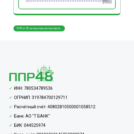
ППР и ТК на монтаж легких мета...
ППР и
ИНН: 780534789536
ОГРНИП: 319784700129711
Расчётный счёт: 40802810500001058512
Банк: АО "Т БАНК"
БИК: 044525974