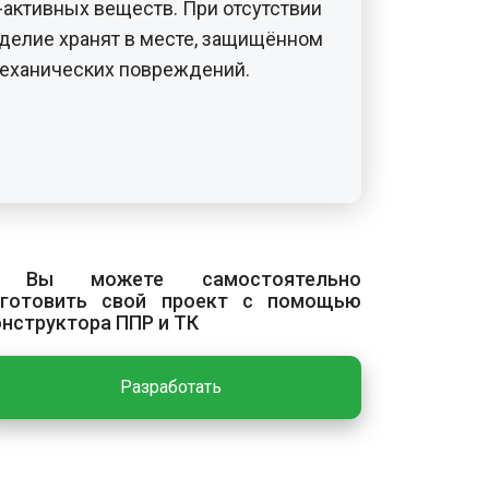
активных веществ. При отсутствии
делие хранят в месте, защищённом
 механических повреждений.
с включает выбор места установки,
 пломбирование.
установки
н быть обеспечен свободный
 Вы можете самостоятельно
зготовить свой проект с помощью
ода. Место установки должно
онструктора ППР и ТК
ацию без механических
ается установка в затапливаемых,
Разработать
температурой ниже +5 °С и
ка