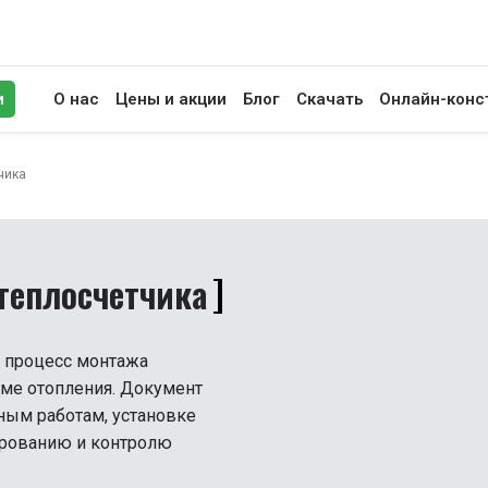
и
О нас
Цены и акции
Блог
Скачать
Онлайн-конс
иск
чика
теплосчетчика
т процесс монтажа
еме отопления. Документ
ным работам, установке
ированию и контролю