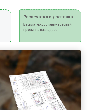
ся на трубопроводе в удобном для
. Рекомендуется устанавливать
 после прибора, а также фильтры
Распечатка и доставка
ю. При несовпадении диаметров
Бесплатно доставим готовый
проект на ваш адрес
е конуса. Требуется обеспечение
 до и после устройства согласно
дителя. Работы начинают только
Указатель на корпусе
н совпадать с направлением
и осадкообразования прибор
ьно. Электромагнитный
быть установлен на
альных или наклонных участках при
дой и угле наклона оси электродов
олжны быть соосными и
При вибрации трубопровод