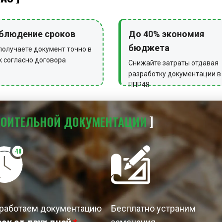
Теплосчетчик монтирует
снятия показаний месте
блюдение сроков
запорную арматуру до и
До 40% экономия
перед проточной часть
бюджета
получаете документ точно в
к согласно договора
используются переходны
Снижайте затраты отдавая
разработку документации в
прямолинейных участков
ППР48
рекомендациям произво
после снятия давления. 
преобразователя долже
РОИТЕЛЬНОЙ
ДОКУМЕНТАЦИИ
потока. При вероятност
устанавливают вертикал
48
преобразователь может 
горизонтальных, вертик
заполнении рабочей сре
не более 20°. Фланцы д
работаем документацию
Бесплатно устраним
плоскопараллельными. 