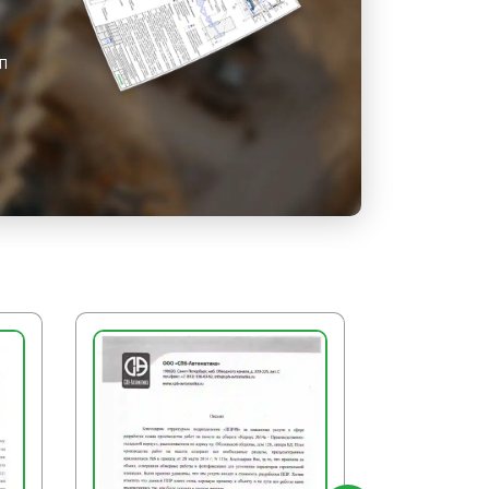
еста установки.
ГП
ный блок пломбируется и
рганизация устанавливает
ащиты от несанкционированного
БОТЫ
сто очищают от мусора, убирают
менты, при необходимости снимают
и предупредительные знаки.