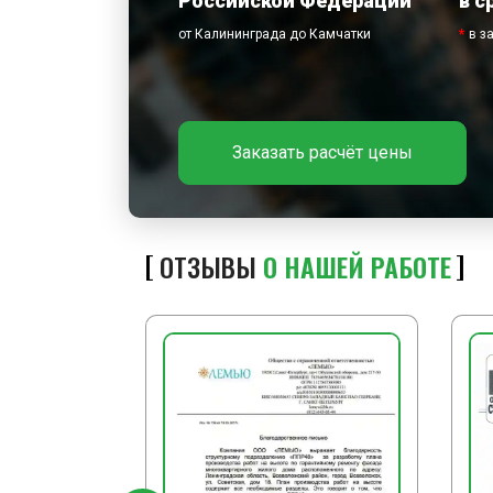
Российской Федерации
в с
от Калининграда до Камчатки
*
в з
Заказать расчёт цены
ОТЗЫВЫ
О НАШЕЙ РАБОТЕ