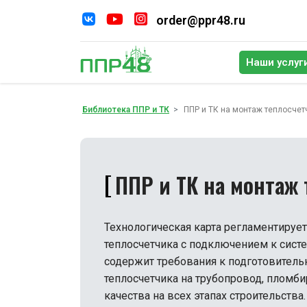
order@ppr48.ru
Наши услуг
По
Библиотека ППР и ТК
ППР и ТК на монтаж теплосчет
ППР и ТК на монтаж 
Технологическая карта регламентируе
теплосчетчика с подключением к сист
содержит требования к подготовитель
теплосчетчика на трубопровод, пломб
качества на всех этапах строительства.