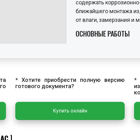
содержать коррозионно-
ближайшего монтажа из
от влаги, замерзания и
ОСНОВНЫЕ РАБОТЫ
Технологический процес
монтаж теплосчетчика и
Требования к месту 
К теплосчетчику долже
та
* Хотите приобрести полную версию
*
го
готового документа?
и
доступ в любое время г
к
гарантировать эксплуат
повреждений. Не допуск
Купить онлайн
холодных помещениях с 
влажностью более 80%.
Монтаж теплосчетчи
НАС