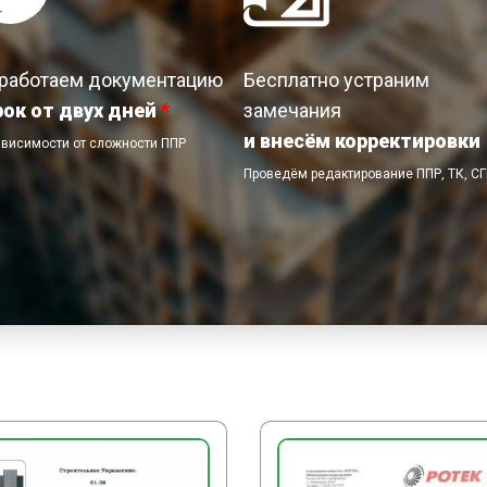
риски геометрических о
устанавливают в проект
закрепление выполняют 
работаем документацию
Бесплатно устраним
проверки точности поло
рок от двух дней
*
замечания
отверстий, но не менее
и внесём корректировки
ависимости от сложности ППР
антикоррозийную обрабо
Проведём редактирование ППР, ТК, С
ЗАКЛЮЧИТЕЛЬНЫЕ РА
По завершении работ пр
мусора, возвращают инс
в места хранения, сним
предупредительные зна