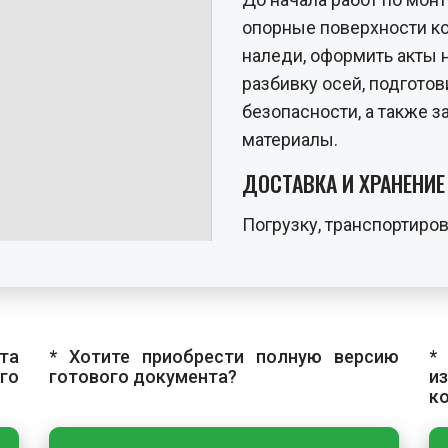
опорные поверхности кон
наледи, оформить акты 
разбивку осей, подготов
безопасности, а также 
материалы.
ДОСТАВКА И ХРАНЕНИ
Погрузку, транспортиров
конструкций следует пр
исключающие их повре
сохранность защитного 
горизонтальном положен
та
* Хотите приобрести полную версию
*
прокладками, расположе
го
готового документа?
и
Крепежные изделия хран
к
закрытом помещении.