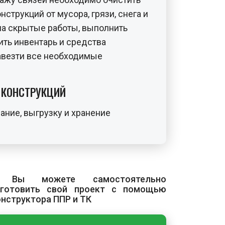
струкций от мусора, грязи, снега и
на скрытые работы, выполнить
ить инвентарь и средства
завезти все необходимые
Е КОНСТРУКЦИЙ
ание, выгрузку и хранение
оводить, соблюдая меры,
ждение и обеспечивающие
покрытия. Связи складируются в
ии в штабелях в три-четыре ряда с
 Вы можете самостоятельно
нными строго по вертикали.
зготовить свой проект с помощью
ят в заводской упаковке в
онструктора ППР и ТК