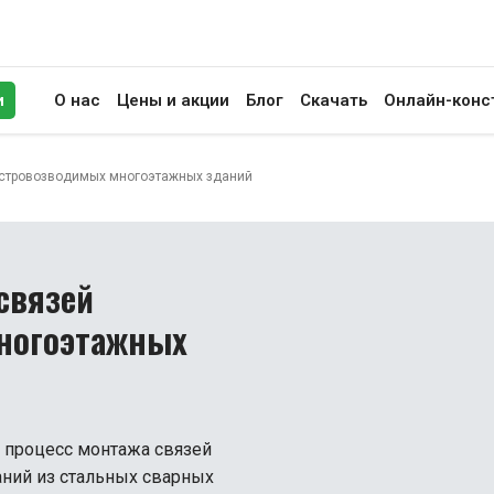
и
О нас
Цены и акции
Блог
Скачать
Онлайн-конс
иск
ыстровозводимых многоэтажных зданий
связей
ногоэтажных
т процесс монтажа связей
ний из стальных сварных