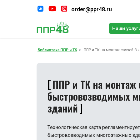
order@ppr48.ru
Наши услуг
По
Библиотека ППР и ТК
ППР и ТК на монтаж связей б
ППР и ТК на монтаж 
быстровозводимых м
зданий
Технологическая карта регламентируе
быстровозводимых многоэтажных зда