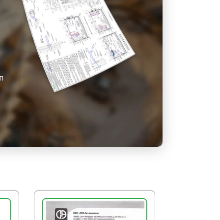
сей связей с рисками осей колонн и
ное положение. Проектное
на болтах после инструментальной
жения. Болтами заполняют 1/3 всех
 двух. Затем выполняют
тку.
ГП
БОТЫ
оводят уборку территории от
трументы и технические средства
ают сигнальные ограждения и
ки.