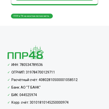
ППР и ТК на монтаж легких мета...
ППР и
ИНН: 780534789536
ОГРНИП: 319784700129711
Расчётный счёт: 40802810500001058512
Банк: АО "Т БАНК"
БИК: 044525974
Корр. счёт: 30101810145250000974