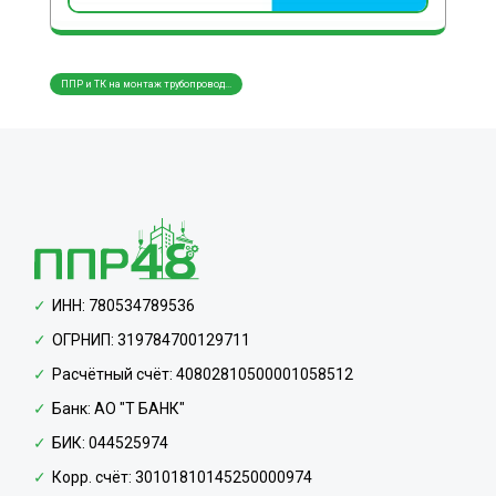
ППР и ТК на монтаж трубопровод...
ППР и ТК на монтаж металлическ...
ППР и
ИНН: 780534789536
ОГРНИП: 319784700129711
Расчётный счёт: 40802810500001058512
Банк: АО "Т БАНК"
БИК: 044525974
Корр. счёт: 30101810145250000974