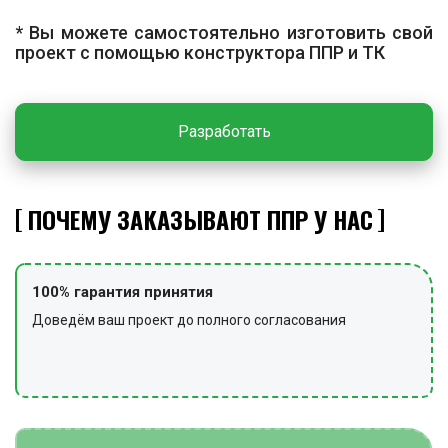
инструмент и инвентарь очищают от грязи и пыли и
* Вы можете самостоятельно изготовить свой
сдают в отведённое для его хранения место.
проект с помощью конструктора ППР и ТК
Снимают сигнальное ограждение и
предупредительные знаки.
Разработать
ПОЧЕМУ ЗАКАЗЫВАЮТ ППР У НАС
100% гарантия принятия
Доведём ваш проект до полного согласования