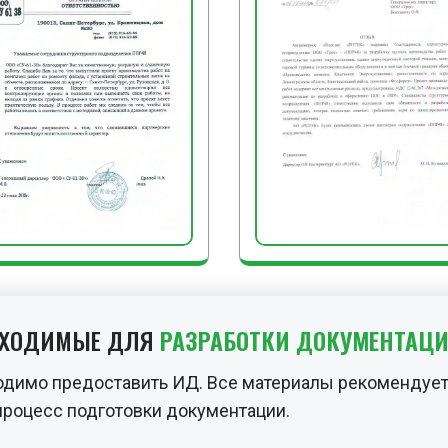
ЗАКЛЮЧИТЕЛЬНЫЕ РА
После завершения крепл
необходимо выполнить
работы: очистить испол
приспособления и машин
сдать их на хранение; о
от опилок, обрезков дос
сигнальное ограждение 
БХОДИМЫЕ ДЛЯ
РАЗРАБОТКИ ДОКУМЕНТАЦ
одимо предоставить ИД. Все материалы рекомендует
процесс подготовки документации.