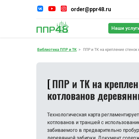
order@ppr48.ru
Наши услуг
По
Библиотека ППР и ТК
ППР и ТК на крепление стенок
ППР и ТК на креплен
котлованов деревянн
Технологическая карта регламентирует
котлованов и траншей с использовани
забиваемого в предварительно пробу
деревянной забирки. Документ содерж