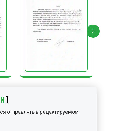
БОТЫ
ения стенок котлованов и траншей
 следующие заключительные
ьзуемый инструмент,
ы от земли и прочих загрязнений и
чистить место производства работ
ок и прочего мусора; снять
и предупредительные знаки.
ИИ
ся отправлять в редактируемом