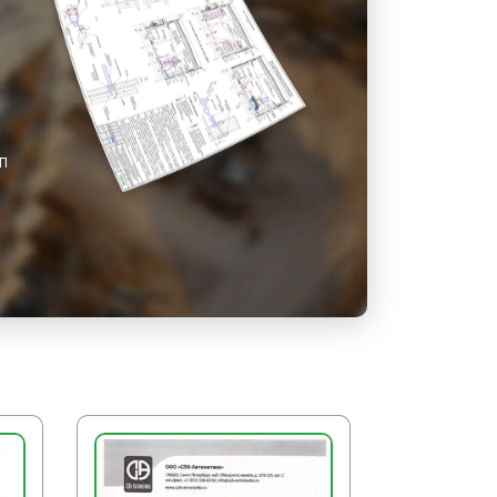
одят за брус и молотком с
авливают в проектное положение.
проекте по мере разработки грунта
поясов, распорок и подкосов.
ГП
жна производиться, начиная снизу,
. Горизонтальные крепления
ске при слабых грунтах, а при
ее чем по 3–4 доски. Извлечение
ле окончательной засыпки выемки.
ограждений котлованов в
ости от существующих зданий,
ых коммуникаций допускается
спечения их сохранности.