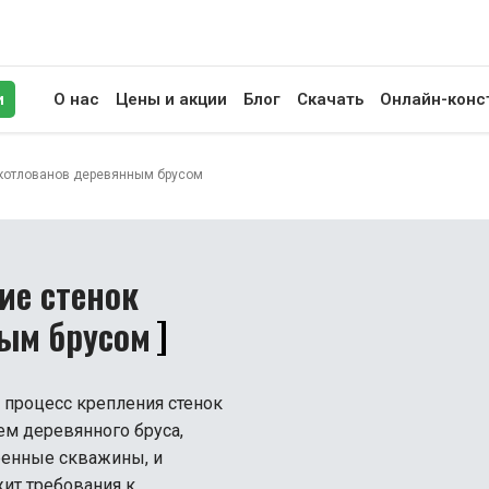
и
О нас
Цены и акции
Блог
Скачать
Онлайн-конс
иск
 котлованов деревянным брусом
ие стенок
ым брусом
 процесс крепления стенок
ем деревянного бруса,
ренные скважины, и
ит требования к