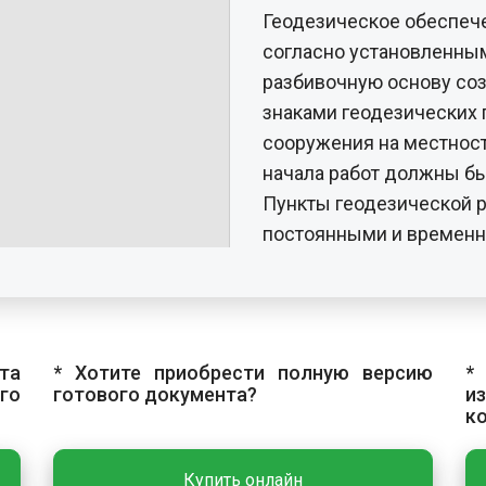
Геодезическое обеспеч
согласно установленны
разбивочную основу соз
знаками геодезических
сооружения на местност
начала работ должны б
Пункты геодезической 
постоянными и временн
закладывают на весь п
работ, временные — по э
ОСНОВНЫЕ РАБОТЫ
та
* Хотите приобрести полную версию
*
Технологический процес
го
готового документа?
и
к
крепление стенок котло
разборку креплений.
Купить онлайн