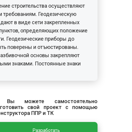
ение строительства осуществляют
м требованиям. Геодезическую
дают в виде сети закрепленных
 пунктов, определяющих положение
и. Геодезические приборы до
ыть поверены и отъюстированы.
разбивочной основы закрепляют
ыми знаками. Постоянные знаки
ериод строительно-монтажных
тапам работ.
 Вы можете самостоятельно
с включает устройство брусов,
зготовить свой проект с помощью
онструктора ППР и ТК
ванов и траншей досками и
Разработать