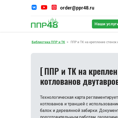
order@ppr48.ru
Наши услуг
По
Библиотека ППР и ТК
ППР и ТК на крепление стенок
ППР и ТК на креплен
котлованов двутавро
Технологическая карта регламентирует
котлованов и траншей с использован
балок и деревянной забирки. Докумен
подготовительным работам, геодезиче