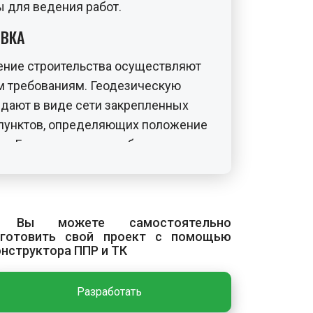
 для ведения работ.
ИВКА
ение строительства осуществляют
м требованиям. Геодезическую
дают в виде сети закрепленных
 пунктов, определяющих положение
и. Геодезические приборы до
ыть поверены и отъюстированы.
разбивочной основы закрепляют
ыми знаками. Постоянные знаки
ериод строительно-монтажных
 Вы можете самостоятельно
зготовить свой проект с помощью
тапам работ.
онструктора ППР и ТК
Разработать
с включает устройство