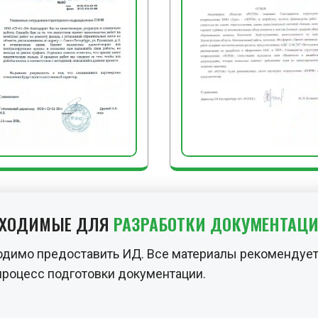
обеспечения их сохранн
ЗАКЛЮЧИТЕЛЬНЫЕ РА
После завершения рабо
инструмент, приспособл
загрязнений и сдают их
производства работ от о
снимают сигнальное ог
знаки.
БХОДИМЫЕ ДЛЯ
РАЗРАБОТКИ ДОКУМЕНТАЦ
одимо предоставить ИД. Все материалы рекомендует
процесс подготовки документации.