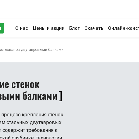
и
О нас
Цены и акции
Блог
Скачать
Онлайн-конс
иск
 котлованов двутавровыми балками
ие стенок
выми балками
 процесс крепления стенок
ием стальных двутавровых
т содержит требования к
ской разбивке, технологии