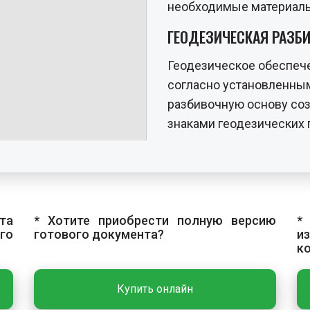
необходимые материалы
ГЕОДЕЗИЧЕСКАЯ РАЗБ
Геодезическое обеспеч
согласно установленны
разбивочную основу соз
знаками геодезических
сооружения на местност
начала работ должны б
Пункты геодезической 
постоянными и временн
та
* Хотите приобрести полную версию
закладывают на весь п
*
го
готового документа?
и
работ, временные — по э
к
ОСНОВНЫЕ РАБОТЫ
Купить онлайн
Технологический процес