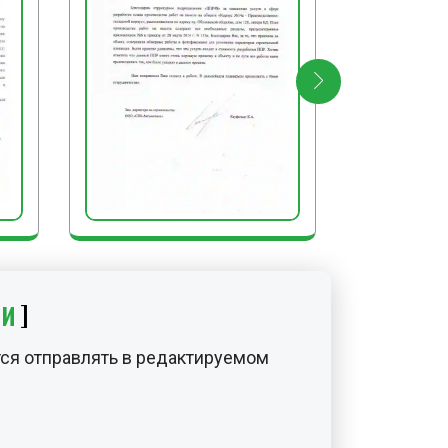
ости.
БОТЫ
т очищают используемый
ения и машины от земли и
 на хранение; очищают место
пилок, обрезков досок и мусора;
раждение и предупредительные
ИИ
ся отправлять в редактируемом