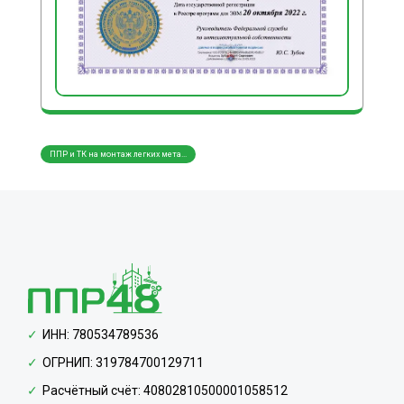
ППР и ТК на монтаж легких мета...
ППР и ТК на монтаж металлическ...
ППР и
ИНН: 780534789536
ОГРНИП: 319784700129711
Расчётный счёт: 40802810500001058512