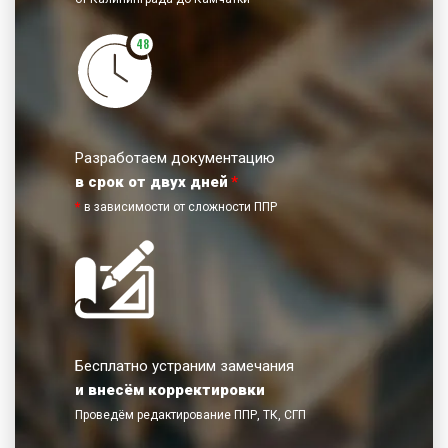
остановить нажатие на стенку, освободить ковш от
грунта и повторить удаление из-под грани стенки там,
48
где ещё остается грунт.
Установка удлиняющих стенок
После установки основной камеры допускается
установка инвентарных удлиняющих стенок. Для
Разработаем документацию
соединения удлиняющего блока и камеры
в срок от двух дней
*
используются соединители и пальцы со шплинтами.
*
в зависимости от сложности ППР
При вдавливании нажатие осуществляется также на
верхнюю усиленную грань удлиняющей стенки.
Демонтаж ограждения
Процесс поднятия ограждения выполняется в
обратном порядке процесса установки с
Бесплатно устраним замечания
соблюдением тех же технических требований. Шаг
и внесём корректировки
поднятия элементов не должен превышать 10-20 см.
Элементы должны подниматься равномерно с
Проведём редактирование ППР, ТК, СГП
одновременным засыпанием и уплотнением грунта в