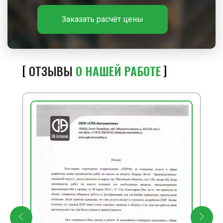
траншее.
Заказать расчёт цены
ЗАКЛЮЧИТЕЛЬНЫЕ РАБОТЫ
После завершения крепления стенок траншей
необходимо выполнить следующие заключительные
ОТЗЫВЫ
О НАШЕЙ РАБОТЕ
работы: очистить используемый инструмент,
приспособления и машины от земли и прочих
загрязнений и сдать их в отведенное для его
хранения место или ответственному за его выдачу;
очистить miejsce производства работ от мусора;
снять сигнальное ограждение и предупредительные
знаки.