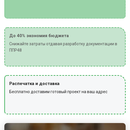
выполняют антикоррозийную обработку.
ЗАКЛЮЧИТЕЛЬНЫЕ РАБОТЫ
По завершении монтажа проводят уборку площадки
До 40% экономия бюджета
от строительного мусора и отходов, собирают и
убирают использованные инструменты и
Снижайте затраты отдавая разработку документации в
оборудование, снимают сигнальное ограждение и
ППР48
предупредительные знаки, сдают техническую
оснастку и инвентарь.
Распечатка и доставка
Бесплатно доставим готовый проект на ваш адрес