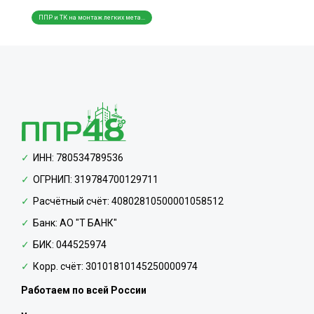
ППР и ТК на монтаж легких мета...
ППР и ТК на монтаж трубопровод...
ППР и
ИНН: 780534789536
ОГРНИП: 319784700129711
Расчётный счёт: 40802810500001058512
Банк: АО "Т БАНК"
БИК: 044525974
Корр. счёт: 30101810145250000974
Работаем по всей России