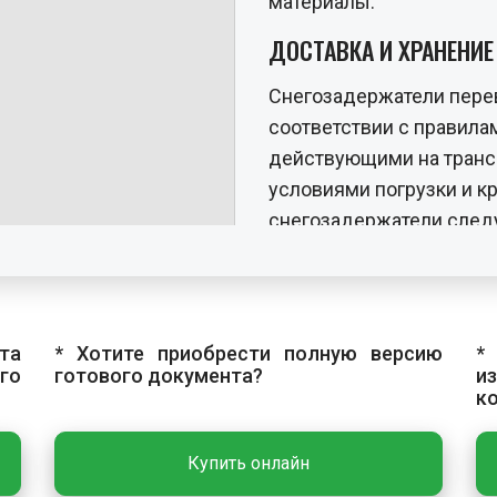
материалы.
ДОСТАВКА И ХРАНЕНИ
Снегозадержатели перев
соответствии с правилам
действующими на трансп
условиями погрузки и кр
снегозадержатели следу
помещениях с относител
Крепежные изделия хран
закрытом помещении.
та
* Хотите приобрести полную версию
*
ОСНОВНЫЕ РАБОТЫ
го
готового документа?
и
к
Технологический проце
кронштейнов и монтаж 
Купить онлайн
Снегозадержатель устан