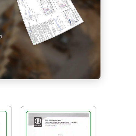
ощадку очищают от мусора,
сдают на хранение, снимают
и предупредительные знаки.
ГП