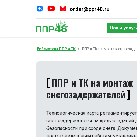
order@ppr48.ru
Наши услуг
По
Библиотека ППР и ТК
ППР и ТК на монтаж снегозад
ППР и ТК на монтаж
снегозадержателей
Технологическая карта регламентируе
снегозадержателей на кровле зданий 
безопасности при сходе снега. Докуме
подготовительным работам, установк