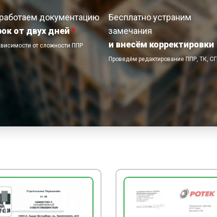
По завершении работ пл
работаем документацию
Бесплатно устраним
инструмент и оснастку 
рок от двух дней
*
замечания
сигнальное ограждение 
и внесём корректировки
ависимости от сложности ППР
Проведём редактирование ППР, ТК, С