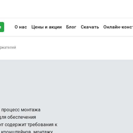
и
О нас
Цены и акции
Блог
Скачать
Онлайн-конс
иск
ержателей
т процесс монтажа
для обеспечения
нт содержит требования к
е кронштейнов, монтажу