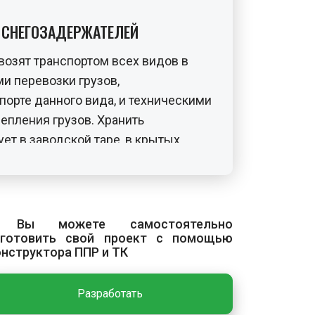
Е СНЕГОЗАДЕРЖАТЕЛЕЙ
озят транспортом всех видов в
и перевозки грузов,
орте данного вида, и техническими
епления грузов. Хранить
ет в заводской таре, в крытых
ьной влажностью не более 80%.
ят в заводской упаковке в
 Вы можете самостоятельно
зготовить свой проект с помощью
онструктора ППР и ТК
сс включает крепление
снегозадержателя.
Разработать
авливается на кровле рядом с