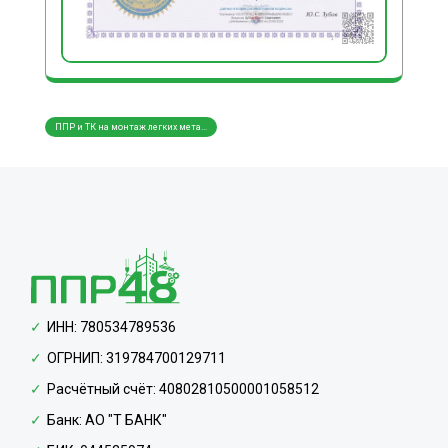
ППР и ТК на монтаж легких мета...
ППР и ТК на монтаж трубопровод...
ППР и
ИНН: 780534789536
ОГРНИП: 319784700129711
Расчётный счёт: 40802810500001058512
Банк: АО "Т БАНК"