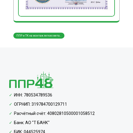
ППР и ТК на монтаж легких мета...
ППР и ТК на монтаж трубопровод...
ППР и
ИНН: 780534789536
ОГРНИП: 319784700129711
Расчётный счёт: 40802810500001058512
Банк: АО "Т БАНК"
БИК: 044525974