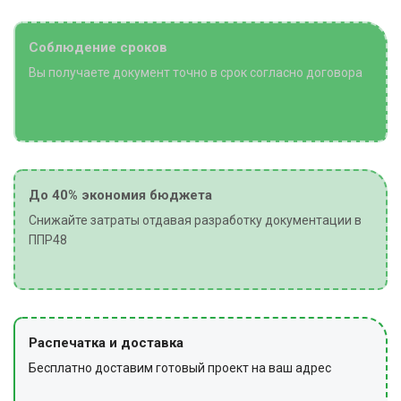
По завершении разработки грунта очищают
инструмент, приспособления и машины от земли и
Соблюдение сроков
загрязнений, сдают на хранение, очищают место
Вы получаете документ точно в срок согласно договора
работ от мусора, снимают сигнальное ограждение и
предупредительные знаки.
До 40% экономия бюджета
Снижайте затраты отдавая разработку документации в
ППР48
Распечатка и доставка
Бесплатно доставим готовый проект на ваш адрес