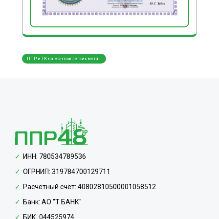
ППР и ТК на монтаж легких мета...
ППР и ТК на монтаж трубопровод...
ППР и
ИНН: 780534789536
ОГРНИП: 319784700129711
Расчётный счёт: 40802810500001058512
Банк: АО "Т БАНК"
БИК: 044525974