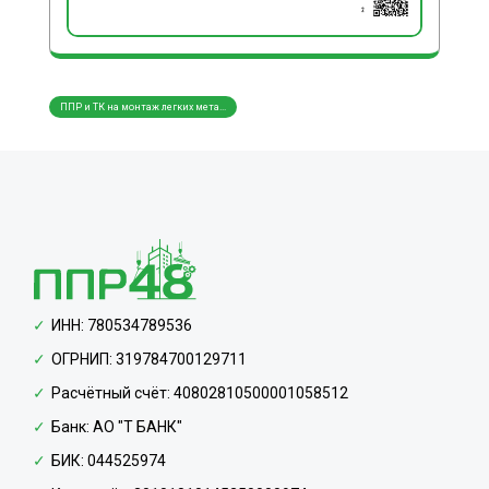
ППР и ТК на монтаж легких мета...
ППР и
ИНН: 780534789536
ОГРНИП: 319784700129711
Расчётный счёт: 40802810500001058512
Банк: АО "Т БАНК"
БИК: 044525974