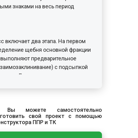
ыми знаками на весь период
с включает два этапа. На первом
ределение щебня основной фракции
и выполняют предварительное
взаимозаклинивание) с подсыпкой
мости. Для уменьшения трения
ием поливают водой.
нение выполняют виброплитой,
катками. Уплотнение начинают от
 Вы можете самостоятельно
 перекрытием предыдущей полосы
зготовить свой проект с помощью
Поливку выполняют после трёх
онструктора ППР и ТК
уская переувлажнения. Признаком
яется отсутствие волны перед