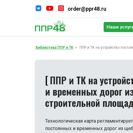
order@ppr48.ru
Наши услуг
По
Библиотека ППР и ТК
ППР и ТК на устройство посто
ППР и ТК на устройс
и временных дорог и
строительной площа
Технологическая карта регламентирует
постоянных и временных дорог из щеб