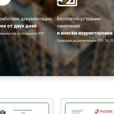
ширине проезжей части.
работаем документацию
Бесплатно устраним
рок от двух дней
*
замечания
и внесём корректировки
ависимости от сложности ППР
Проведём редактирование ППР, ТК, С