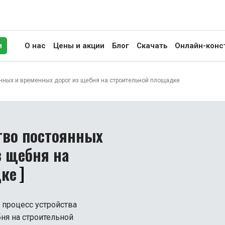
и
О нас
Цены и акции
Блог
Скачать
Онлайн-конс
иск
янных и временных дорог из щебня на строительной площадке
тво постоянных
з щебня на
дке
 процесс устройства
ня на строительной