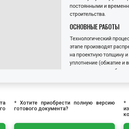
постоянными и временн
строительства.
ОСНОВНЫЕ РАБОТЫ
Технологический процес
этапе производят расп
на проектную толщину 
уплотнение (обжатие и 
материала при необходи
щебень перед уплотнен
Предварительное уплот
основное уплотнение — 
та
* Хотите приобрести полную версию
*
обочин к оси дороги с
го
готового документа?
и
на 1/3 ширины вальца. 
к
проходов катка, не доп
законченной укатки явл