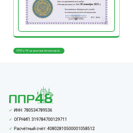
ППР и ТК на монтаж легких мета...
ППР и ТК на монтаж трубопровод...
ППР и
ИНН: 780534789536
ОГРНИП: 319784700129711
Расчётный счёт: 40802810500001058512