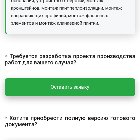
основания, устройство отверстий, монтаж
кронштейнов, монтаж плит теплоизоляции, монтаж
направляющих профилей, монтаж фасонных
элементов и монтаж клинкерной плитки.
Разметка и устройство отверстий
Разметку начинают с определения крайних верхних и
нижних точек установки кронштейнов, между
* Требуется разработка проекта производства
которыми натягивают лески для установки
работ для вашего случая?
промежуточных кронштейнов. Отверстия бурят строго
перпендикулярно плоскости основания; глубина
отверстия должна превышать глубину анкеровки.
Оставить заявку
После сверления отверстия очищают от пыли.
Монтаж кронштейнов
Кронштейны крепят к стене через терморазрывные
прокладки с использованием шайб. После затяжки
* Хотите приобрести полную версию готового
документа?
проверяют равномерность прилегания головки
распорного элемента.