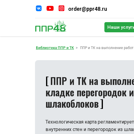
order@ppr48.ru
Наши услуг
По
Библиотека ППР и ТК
ППР и ТК на выполнение работ
ППР и ТК на выполне
кладке перегородок и
шлакоблоков
Технологическая карта регламентируе
внутренних стен и перегородок из шл