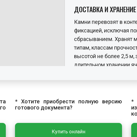
ДОСТАВКА И ХРАНЕНИ
Камни перевозят в конт
фиксацией, исключая по
сбрасыванием. Хранят 
типам, классам прочнос
высотой не более 2,5 м
длительном хранении я
укрывать от осадков и
камней к месту укладки
помощью крана или сред
та
* Хотите приобрести полную версию
*
ОСНОВНЫЕ РАБОТЫ
го
готового документа?
и
к
Технологический процес
укладку блоков, распило
Купить онлайн
начала работ наносят р