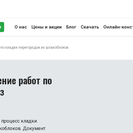
и
О нас
Цены и акции
Блог
Скачать
Онлайн-конс
иск
 по кладке перегородок из шлакоблоков
ние работ по
з
т процесс кладки
акоблоков. Документ