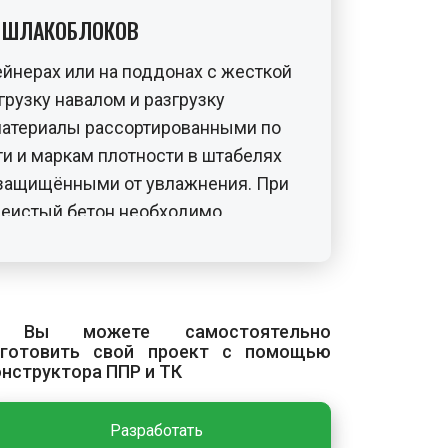
Е ШЛАКОБЛОКОВ
ейнерах или на поддонах с жесткой
грузку навалом и разгрузку
материалы рассортированными по
ти и маркам плотности в штабелях
, защищёнными от увлажнения. При
чеистый бетон необходимо
золяционным материалом. Подача
 осуществляется на поддонах с
ств малой механизации.
 Вы можете самостоятельно
зготовить свой проект с помощью
онструктора ППР и ТК
с включает подготовку к укладке,
вку блоков и обработку швов. До
Разработать
азметку с помощью лазерного