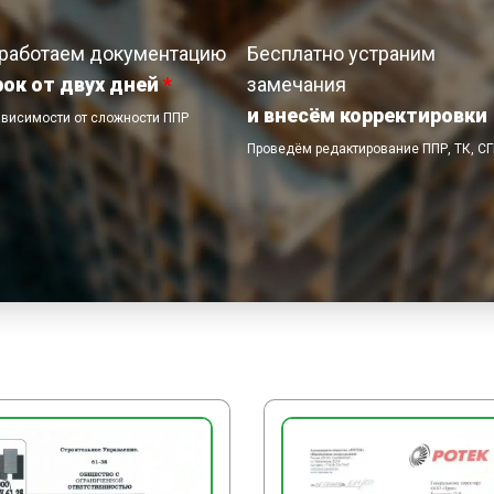
пилой по разметке, пос
влажной тряпкой. По ок
работаем документацию
Бесплатно устраним
выступившего из стыков
рок от двух дней
*
замечания
и внесём корректировки
ависимости от сложности ППР
ЗАКЛЮЧИТЕЛЬНЫЕ РА
Проведём редактирование ППР, ТК, С
По окончании каменных 
инструмент и оборудова
на хранение, снимают п
сигнальное ограждение.